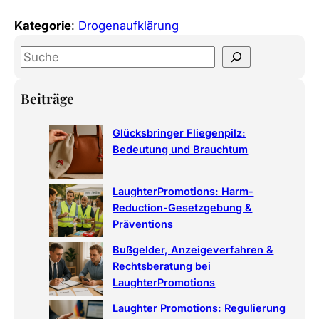
Kategorie
:
Drogenaufklärung
S
e
a
Beiträge
r
c
Glücksbringer Fliegenpilz:
h
Bedeutung und Brauchtum
LaughterPromotions: Harm-
Reduction-Gesetzgebung &
Präventions
Bußgelder, Anzeigeverfahren &
Rechtsberatung bei
LaughterPromotions
Laughter Promotions: Regulierung