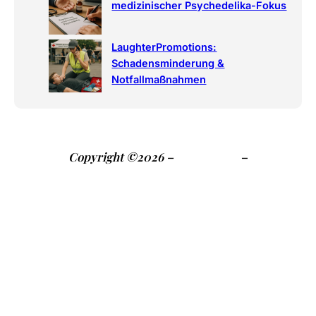
medizinischer Psychedelika-Fokus
LaughterPromotions:
Schadensminderung &
Notfallmaßnahmen
Copyright ©2026 –
Impressum
–
Datenschutzerklärung