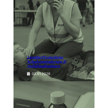
LaughterPromotions:
Schadensminderung &
Notfallmaßnahmen
02.01.2026