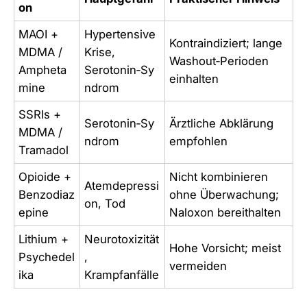
on
MAOI +
Hypertensive
Kontraindiziert; lange
MDMA /
Krise,
Washout‑Perioden
Ampheta
Serotonin‑Sy
einhalten
mine
ndrom
SSRIs +
Serotonin‑Sy
Ärztliche Abklärung
MDMA /
ndrom
empfohlen
Tramadol
Opioide +
Nicht kombinieren
Atemdepressi
Benzodiaz
ohne Überwachung;
on, Tod
epine
Naloxon bereithalten
Lithium +
Neurotoxizität
Hohe Vorsicht; meist
Psychedel
,
vermeiden
ika
Krampfanfälle